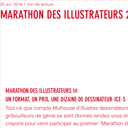
25 avr. 2016
1 min de lecture
Mulhouse City Of the future
Evénements
MARATHON DES ILLUSTRATEURS 
formation professionnelle
offre d'emploi
N
ReVu de Presse
recrutement
Radio MNE
stage
Vie des associations
Éducation aux 
MARATHON DES ILLUSTRATEURS 1#
Archives
Politique
UN FORMAT, UN PRIX, UNE DIZAINE DE DESSINATEUR-ICE-S
Tout ce que compte Mulhouse d’illustres dessinateurs, 
gribouilleurs de génie se sont donnés rendez-vous et 
crayons pour venir participer au premier “Marathon de