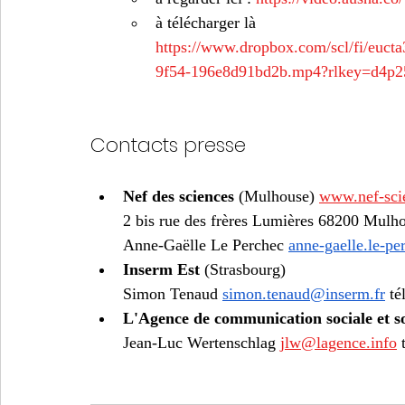
à télécharger là 
https://www.dropbox.com/scl/fi/euc
9f54-196e8d91bd2b.mp4?rlkey=d4p2
Contacts presse 
Nef des sciences 
(Mulhouse) 
www.nef-scie
2 bis rue des frères Lumières 68200 Mulho
Anne-Gaëlle Le Perchec 
anne-gaelle.le-p
Inserm Est 
(Strasbourg)
Simon Tenaud 
simon.tenaud@inserm.fr
 té
L'Agence de communication sociale et so
Jean-Luc Wertenschlag 
jlw@lagence.info
 