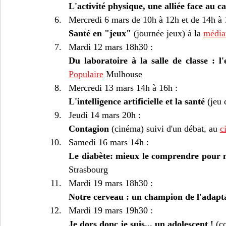
L'activité physique, une alliée face au c
Mercredi 6 mars de 10h à 12h et de 14h à 
Santé en "jeux"
 (journée jeux) à la 
média
Mardi 12 mars 18h30 : 
Du laboratoire à la salle de classe : l
Populaire
 Mulhouse
Mercredi 13 mars 14h à 16h : 
L'intelligence artificielle et la santé
 (jeu 
Jeudi 14 mars 20h :
Contagion
 (cinéma) suivi d'un débat, au 
c
Samedi 16 mars 14h :
Le diabète: mieux le comprendre pour 
Strasbourg
Mardi 19 mars 18h30 :
Notre cerveau : un champion de l'adapt
Mardi 19 mars 19h30 :
Je dors donc je suis... un adolescent !
 (c