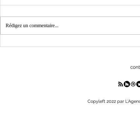
Rédigez un commentaire...
Hopla Mulhouse ! in
Offre d’emp
Freiburg - Pressemitteilung
administrat
mi-temps
cont
Copyleft 2022 par L'Agen