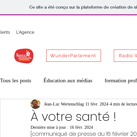
Ce site a été conçu sur la plateforme de création de s
lents
L'Agence
WunderParlement
Radio
Tous les posts
Éducation aux médias
formation prof
ReVu de Presse
Jean-Luc Wertenschlag
Vie des associations
11 févr. 2024
4 min de lectur
Nature
À votre santé !
Dernière mise à jour :
16 févr. 2024
Archives
Archives Vitrine
archives MNE
[communiqué de presse du 16 février 20