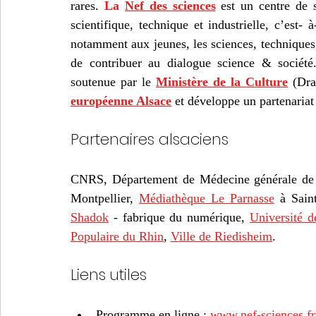
rares.
La
Nef des sciences
 est un centre de 
scientifique, technique et industrielle, c’est-
notamment aux jeunes, les sciences, techniques e
de contribuer au dialogue science & société.
soutenue par le 
Ministère de la Culture
 (Dra
européenne Alsace
 et développe un partenariat 
Partenaires alsaciens 
CNRS, Département de Médecine générale de l
Montpellier, 
Médiathèque Le Parnasse
 à Sain
Shadok
 - fabrique du numérique, 
Université 
Populaire du Rhin
, 
Ville de Riedisheim
.
Liens utiles 
Programme en ligne : 
www.nef-sciences.fr