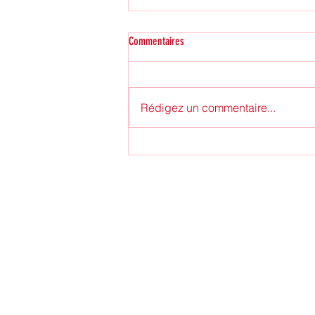
Commentaires
Rédigez un commentaire...
Mulhouse, premier cluster français et vil
la culture s’est arrêtée… avant de se
réinvente