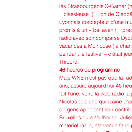
les Strasbourgeois X-Gamer (h
« classieuse»), Lion de Cléopât
Lyonnais concepteur d’une musi
promis à un « bel avenir » prédi
radio avec son comparse Dyott
vacances à Mulhouse (la chance 
pendant le festival – c’était je
Thibord.
46 heures de programme
Mais WNE n’est pas que la radio
ans, assure aujourd’hui 46 h
fait l’une, voire la web radio l
Nicolas et d’une quinzaine d’a
de gens apportent leur contribu
Bruxelles ou à Mulhouse. Juliet
matériel radio, est venue fair