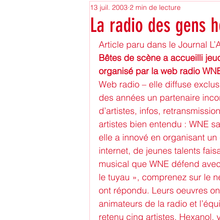
13 juil. 2003
2 min de lecture
Mulhouse City Of the future
La radio des gens 
Article paru dans le Journal L’A
formation professionnelle
Bêtes de scène a accueilli jeud
organisé par la web radio WN
Web radio – elle diffuse exclus
ReVu de Presse
recrut
des années un partenaire inco
d’artistes, infos, retransmissi
artistes bien entendu : WNE sai
stage
Vie des associati
elle a innové en organisant un
internet, de jeunes talents fai
musical que WNE défend avec p
Archives
Politique
le tuyau », comprenez sur le n
ont répondu. Leurs oeuvres ont
animateurs de la radio et l’équ
retenu cinq artistes. Hexanol,