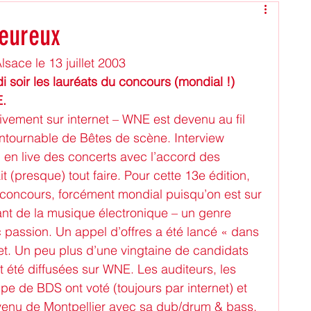
Evénements
heureux
lsace le 13 juillet 2003
offre d'emploi
Nature
i soir les lauréats du concours (mondial !) 
E.
ivement sur internet – WNE est devenu au fil 
ement
Radio MNE
service civique...
ntournable de Bêtes de scène. Interview 
on en live des concerts avec l’accord des 
t (presque) tout faire. Pour cette 13e édition, 
ons
Éducation aux médias, à l'informati
 concours, forcément mondial puisqu’on est sur 
sant de la musique électronique – un genre 
assion. Un appel d’offres a été lancé « dans 
et. Un peu plus d’une vingtaine de candidats 
 été diffusées sur WNE. Les auditeurs, les 
ipe de BDS ont voté (toujours par internet) et 
 venu de Montpellier avec sa dub/drum & bass, 