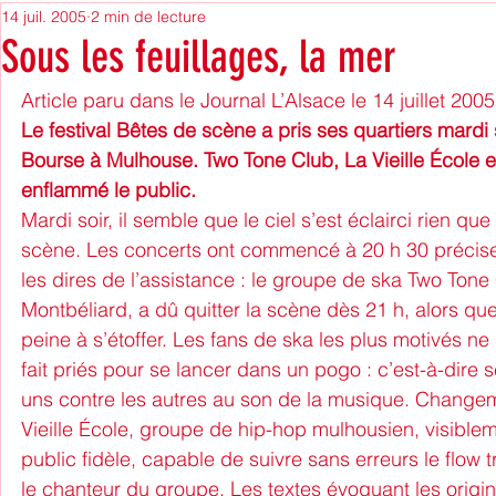
14 juil. 2005
2 min de lecture
Mulhouse City Of the future
Evénements
Sous les feuillages, la mer
Article paru dans le Journal L’Alsace le 14 juillet 2005
formation professionnelle
offre d'emploi
N
Le festival Bêtes de scène a pris ses quartiers mardi 
Bourse à Mulhouse. Two Tone Club, La Vieille École e
enflammé le public.
ReVu de Presse
recrutement
Radio MNE
Mardi soir, il semble que le ciel s’est éclairci rien que
scène. Les concerts ont commencé à 20 h 30 précises
les dires de l’assistance : le groupe de ska Two Tone
stage
Vie des associations
Éducation aux 
Montbéliard, a dû quitter la scène dès 21 h, alors qu
peine à s’étoffer. Les fans de ska les plus motivés n
fait priés pour se lancer dans un pogo : c’est-à-dire 
Archives
Politique
uns contre les autres au son de la musique. Changem
Vieille École, groupe de hip-hop mulhousien, visible
public fidèle, capable de suivre sans erreurs le flow t
le chanteur du groupe. Les textes évoquant les orig