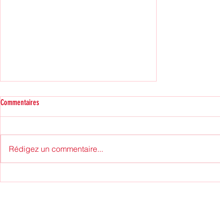
Commentaires
Rédigez un commentaire...
Mulhouse, premier cluster français et ville où
la culture s’est arrêtée… avant de se
réinvente