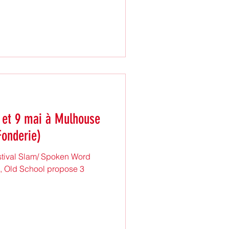
e
Fonderie)
stival Slam/ Spoken Word
e, Old School propose 3