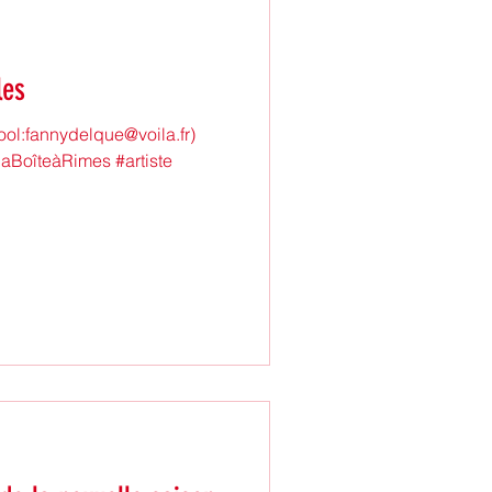
les
ol:fannydelque@voila.fr)
laBoîteàRimes #artiste